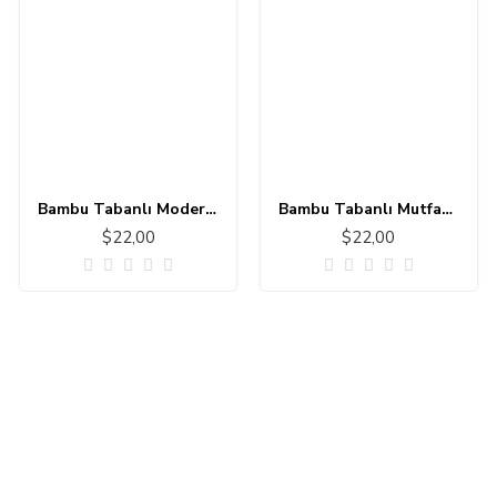
Bambu Tabanlı Modern Halı MS303
Bambu Tabanlı Mutfak - Banyo Halısı 11111-1
$22,00
$22,00