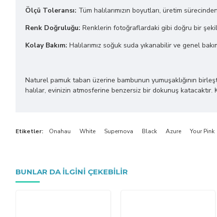
Ölçü Toleransı:
Tüm halılarımızın boyutları, üretim sürecinde
Renk Doğruluğu:
Renklerin fotoğraflardaki gibi doğru bir şekil
Kolay Bakım:
Halılarımız soğuk suda yıkanabilir ve genel bakı
Naturel pamuk taban üzerine bambunun yumuşaklığının birleştiği bu
halılar, evinizin atmosferine benzersiz bir dokunuş katacaktır. 
Etiketler:
Onahau
White
Supernova
Black
Azure
Your Pink
BUNLAR DA ILGINI ÇEKEBILIR