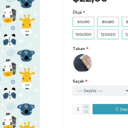
Ölçü
60x90
80x80
100x300
120x120
1
Taban
Saçak
Sep