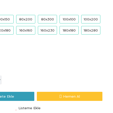
80x150
80x200
80x300
100x100
100x200
20x180
160x160
160x230
180x180
180x280
ete Ekle
Hemen Al
Listeme Ekle