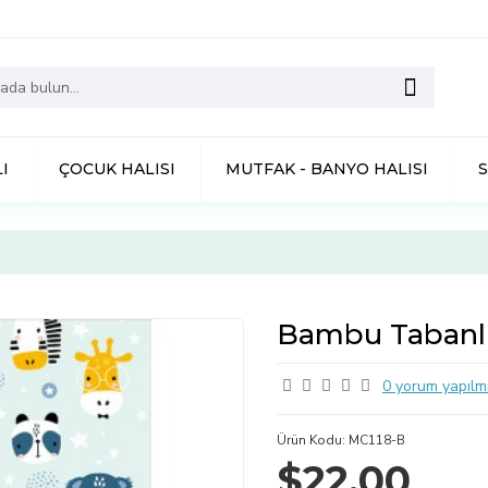
I
ÇOCUK HALISI
MUTFAK - BANYO HALISI
Bambu Tabanlı
0 yorum yapılmı
Ürün Kodu:
MC118-B
$22,00