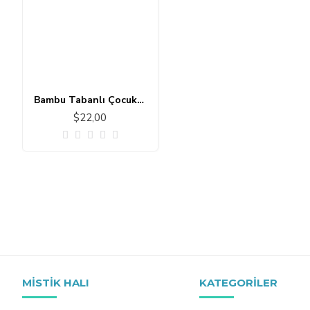
Bambu Tabanlı Çocuk Halısı MC118
$22,00
MISTIK HALI
KATEGORILER