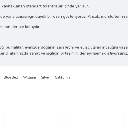
n kaynaklanan standart toleranslar içinde yer alır.
de yansıtılması için büyük bir özen gösteriyoruz. Ancak, monitörlerin renk 
mı son derece kolaydır.
 halılar, evinizde doğanın zarafetini ve el işçiliğinin inceliğini yaşatı
Kendi alanınızda sanat ve işçiliğin birleşimini deneyimlemek istiyorsanız,
Blue Bell
William
Silver
California