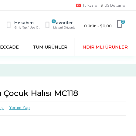
Türkçe
$
US Dollar
0
0
Hesabım
Favoriler
0 ürün - $0,00
Giriş Yap / Üye Ol
Listeni Düzenle
SECCADE
TÜM ÜRÜNLER
İNDIRIMLI ÜRÜNLER
 Çocuk Halısı MC118
ş.
-
Yorum Yap