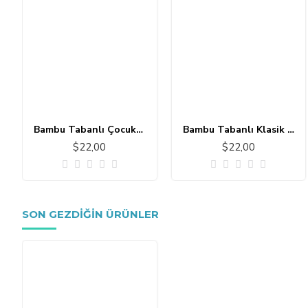
Bambu Tabanlı Çocuk Halısı MC101
Bambu Tabanlı Klasik Halı MS109
$22,00
$22,00
SON GEZDIĞIN ÜRÜNLER