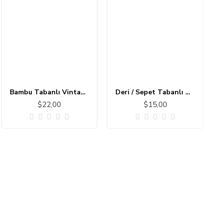
Bambu Tabanlı Vintage Halı MS173
Deri / Sepet Tabanlı Çocuk Halısı MC101
$22,00
$15,00