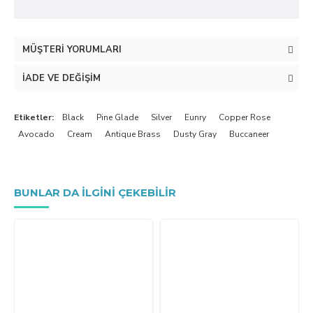
MÜŞTERI YORUMLARI
İADE VE DEĞIŞIM
Etiketler:
Black
Pine Glade
Silver
Eunry
Copper Rose
Avocado
Cream
Antique Brass
Dusty Gray
Buccaneer
BUNLAR DA ILGINI ÇEKEBILIR