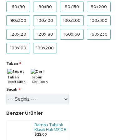
60x90
80x80
80x150
80x200
80x300
100x100
100x200
100x300
120x120
120x180
160x160
160x230
180x180
180x280
Taban
Sepet Taban
Deri Taban
Saçak
Benzer Ürünler
Bambu Tabanlı
Klasik Halı MS109
$22,00