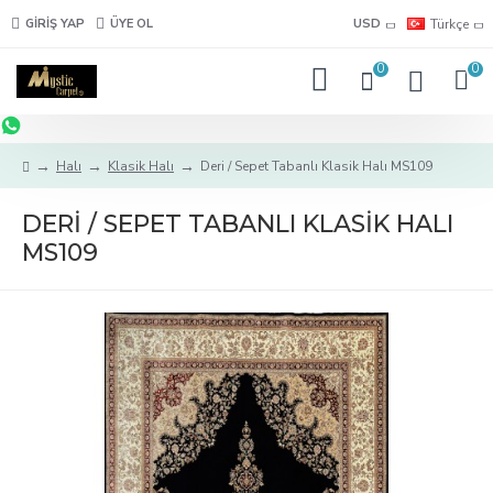
GIRIŞ YAP
ÜYE OL
USD
Türkçe
0
0
Halı
Klasik Halı
Deri / Sepet Tabanlı Klasik Halı MS109
DERI / SEPET TABANLI KLASIK HALI
MS109