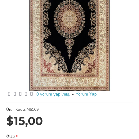
0 yorum yapılmış.
-
Yorum Yap
Ürün Kodu:
MS109
$15,00
Ölçü