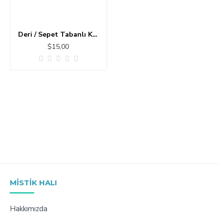
Deri / Sepet Tabanlı Klasik Halı MS109
$15,00
MISTIK HALI
Hakkımızda