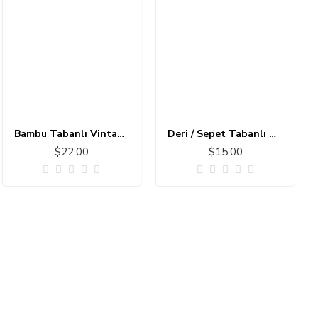
Bambu Tabanlı Vintage Halı MS173
Deri / Sepet Tabanlı Çocuk Halısı MC101
$22,00
$15,00