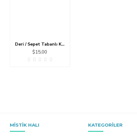
Deri / Sepet Tabanlı Klasik Halı MS480
$15,00
MISTIK HALI
KATEGORILER