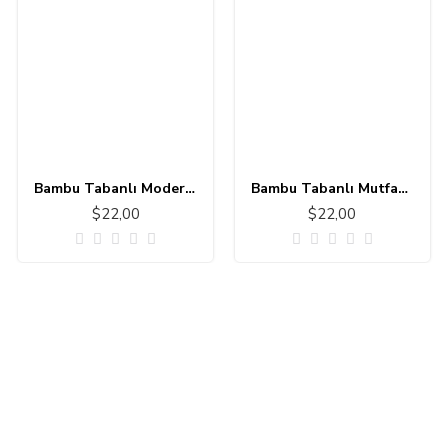
Bambu Tabanlı Modern Halı MS303
Bambu Tabanlı Mutfak - Banyo Halısı 11111-1
$22,00
$22,00