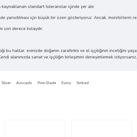
n kaynaklanan standart toleranslar içinde yer alır.
de yansıtılması için büyük bir özen gösteriyoruz. Ancak, monitörlerin renk 
mı son derece kolaydır.
 halılar, evinizde doğanın zarafetini ve el işçiliğinin inceliğini yaşatı
Kendi alanınızda sanat ve işçiliğin birleşimini deneyimlemek istiyorsanız,
Silver
Avocado
Pine Glade
Eunry
Sinbad