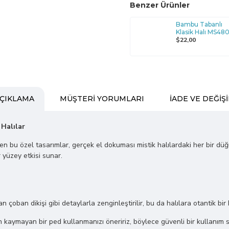
Benzer Ürünler
Bambu Tabanlı
Klasik Halı MS48
$22,00
ÇIKLAMA
MÜŞTERI YORUMLARI
İADE VE DEĞIŞ
 Halılar
ilen bu özel tasarımlar, gerçek el dokuması mistik halılardaki her bir dü
 yüzey etkisi sunar.
lan çoban dikişi gibi detaylarla zenginleştirilir, bu da halılara otantik bir
kaymayan bir ped kullanmanızı öneririz, böylece güvenli bir kullanım s