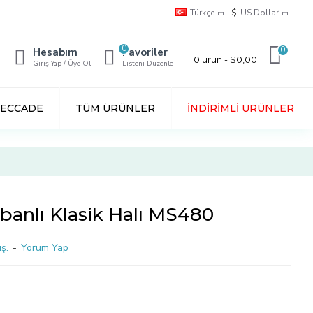
Türkçe
$
US Dollar
0
0
Hesabım
Favoriler
0 ürün - $0,00
Giriş Yap / Üye Ol
Listeni Düzenle
SECCADE
TÜM ÜRÜNLER
İNDIRIMLI ÜRÜNLER
abanlı Klasik Halı MS480
ş.
-
Yorum Yap