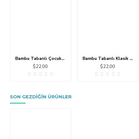
Bambu Tabanlı Çocuk Halısı MC101
Bambu Tabanlı Klasik Halı MS109
$22,00
$22,00
SON GEZDIĞIN ÜRÜNLER