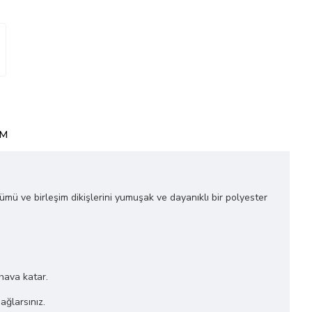
0
IM
ğümü ve birleşim dikişlerini yumuşak ve dayanıklı bir polyester
 hava katar.
ağlarsınız.