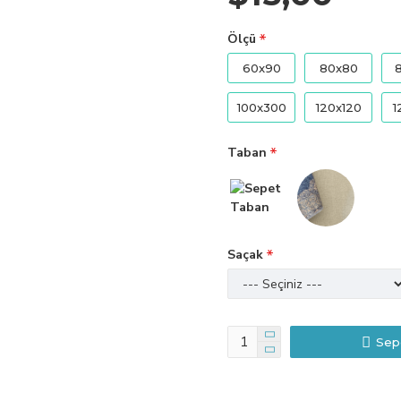
Ölçü
60x90
80x80
100x300
120x120
1
Taban
Saçak
Sep