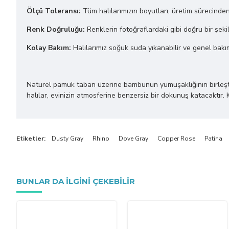
Ölçü Toleransı:
Tüm halılarımızın boyutları, üretim sürecinde
Renk Doğruluğu:
Renklerin fotoğraflardaki gibi doğru bir şekil
Kolay Bakım:
Halılarımız soğuk suda yıkanabilir ve genel bakı
Naturel pamuk taban üzerine bambunun yumuşaklığının birleştiği bu
halılar, evinizin atmosferine benzersiz bir dokunuş katacaktır. 
Etiketler:
Dusty Gray
Rhino
Dove Gray
Copper Rose
Patina
BUNLAR DA ILGINI ÇEKEBILIR