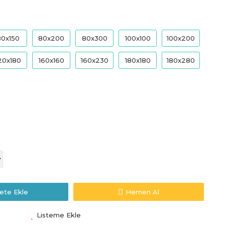
80x150
80x200
80x300
100x100
100x200
20x180
160x160
160x230
180x180
180x280
ete Ekle
Hemen Al
Listeme Ekle