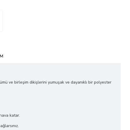
3
IM
ğümü ve birleşim dikişlerini yumuşak ve dayanıklı bir polyester
 hava katar.
ağlarsınız.