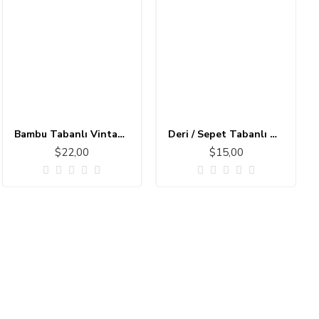
Bambu Tabanlı Vintage Halı MS173
Deri / Sepet Tabanlı Çocuk Halısı MC101
$22,00
$15,00