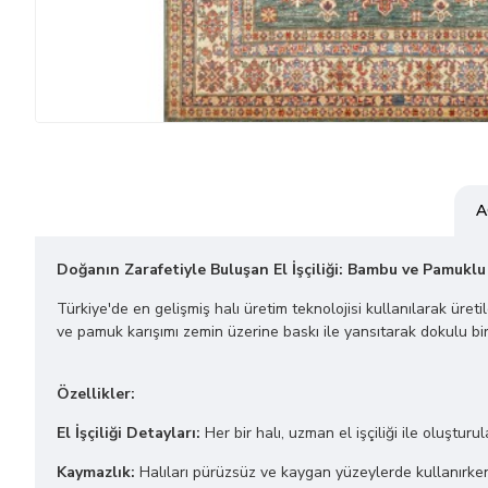
A
Doğanın Zarafetiyle Buluşan El İşçiliği: Bambu ve Pamuklu
Türkiye'de en gelişmiş halı üretim teknolojisi kullanılarak üret
ve pamuk karışımı zemin üzerine baskı ile yansıtarak dokulu bir
Özellikler:
El İşçiliği Detayları:
Her bir halı, uzman el işçiliği ile oluşturu
Kaymazlık:
Halıları pürüzsüz ve kaygan yüzeylerde kullanırken 