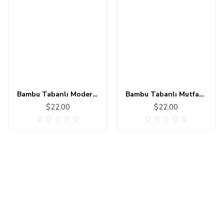
Bambu Tabanlı Modern Halı MS303
Bambu Tabanlı Mutfak - Banyo Halısı 11111-1
$22,00
$22,00