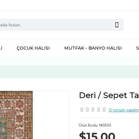
I
ÇOCUK HALISI
MUTFAK - BANYO HALISI
3
Deri / Sepet T
0 yorum yapılmı
Ürün Kodu:
MS503
$15,00