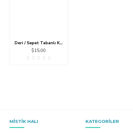
Deri / Sepet Tabanlı Klasik Halı MS503
$15,00
MISTIK HALI
KATEGORILER