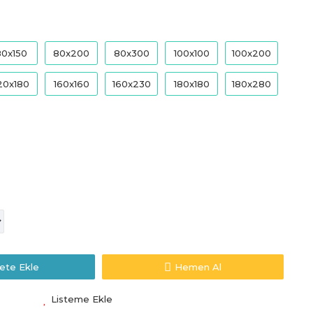
80x150
80x200
80x300
100x100
100x200
20x180
160x160
160x230
180x180
180x280
ete Ekle
Hemen Al
Listeme Ekle