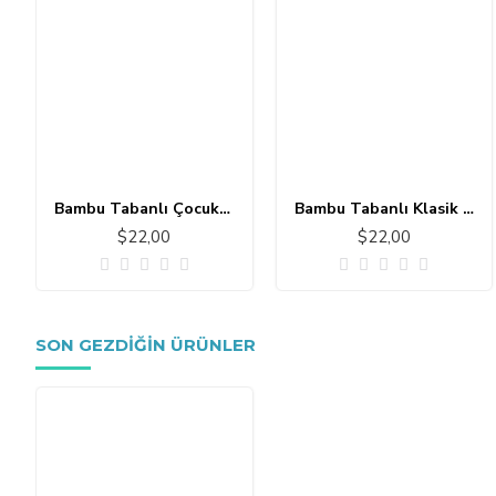
Bambu Tabanlı Çocuk Halısı MC101
Bambu Tabanlı Klasik Halı MS109
$22,00
$22,00
SON GEZDIĞIN ÜRÜNLER