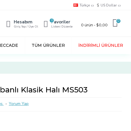
Türkçe
$
US Dollar
0
0
Hesabım
Favoriler
0 ürün - $0,00
Giriş Yap / Üye Ol
Listeni Düzenle
SECCADE
TÜM ÜRÜNLER
İNDIRIMLI ÜRÜNLER
abanlı Klasik Halı MS503
ş.
-
Yorum Yap