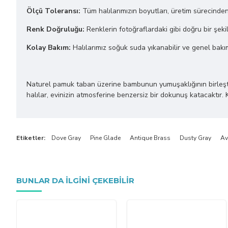
Ölçü Toleransı:
Tüm halılarımızın boyutları, üretim sürecinde
Renk Doğruluğu:
Renklerin fotoğraflardaki gibi doğru bir şekil
Kolay Bakım:
Halılarımız soğuk suda yıkanabilir ve genel bakı
Naturel pamuk taban üzerine bambunun yumuşaklığının birleştiği bu
halılar, evinizin atmosferine benzersiz bir dokunuş katacaktır. 
Etiketler:
Dove Gray
Pine Glade
Antique Brass
Dusty Gray
Av
BUNLAR DA ILGINI ÇEKEBILIR