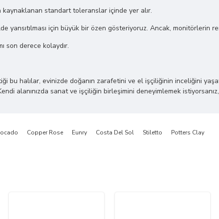
n kaynaklanan standart toleranslar içinde yer alır.
de yansıtılması için büyük bir özen gösteriyoruz. Ancak, monitörlerin renk 
mı son derece kolaydır.
 halılar, evinizde doğanın zarafetini ve el işçiliğinin inceliğini yaşatı
Kendi alanınızda sanat ve işçiliğin birleşimini deneyimlemek istiyorsanız,
ocado
Copper Rose
Eunry
Costa Del Sol
Stiletto
Potters Clay