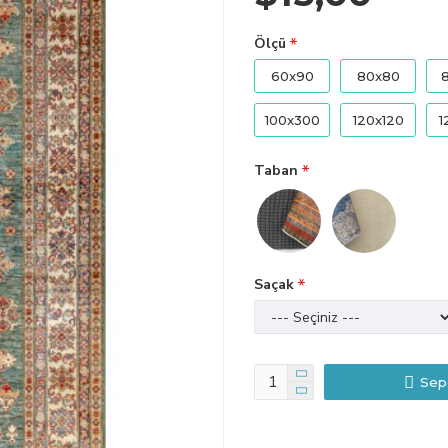
Ölçü
60x90
80x80
100x300
120x120
1
Taban
Saçak
Sep