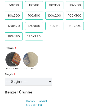
60x90
80x80
80x150
80x200
80x300
100x100
100x200
100x300
120x120
120x180
160x160
160x230
180x180
180x280
Taban
Sepet Taban
Deri Taban
Saçak
Benzer Ürünler
Bambu Tabanlı
Modern Halı