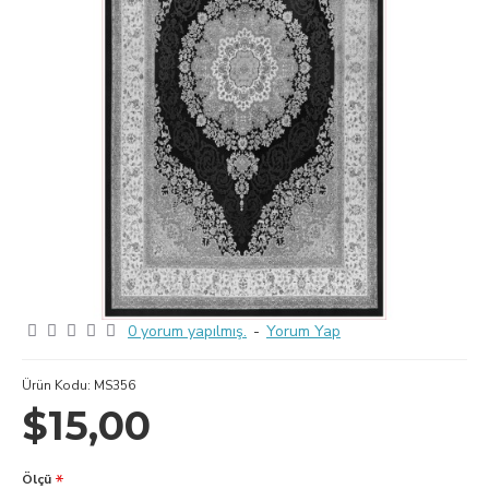
0 yorum yapılmış.
-
Yorum Yap
Ürün Kodu:
MS356
$15,00
Ölçü