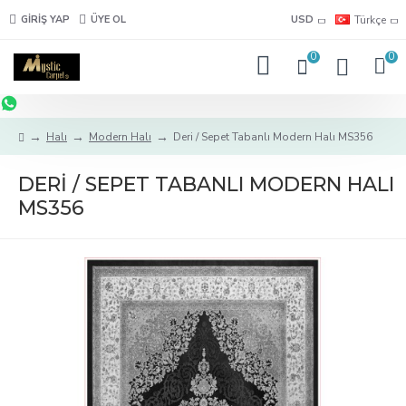
GIRIŞ YAP
ÜYE OL
USD
Türkçe
0
0
Halı
Modern Halı
Deri / Sepet Tabanlı Modern Halı MS356
DERI / SEPET TABANLI MODERN HALI
MS356