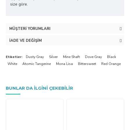
size göre.
MÜŞTERI YORUMLARI
İADE VE DEĞIŞIM
Etiketler:
Dusty Gray
Silver
Mine Shaft
Dove Gray
Black
White
Atomic Tangerine
Mona Lisa
Bittersweet
Red Orange
BUNLAR DA ILGINI ÇEKEBILIR