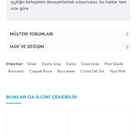
işçiliğin birleşimini deneyimlemek istiyorsanız, bu halılar tam
size göre.
MÜŞTERI YORUMLARI
İADE VE DEĞIŞIM
Etiketler:
Silver
Dusty Gray
Eunry
Dove Gray
Pine Glade
Avocado
Copper Rose
Buccaneer
Costa Del Sol
Your Pink
BUNLAR DA ILGINI ÇEKEBILIR