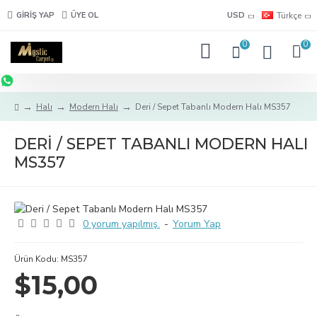
GIRIŞ YAP
ÜYE OL
USD
Türkçe
0
0
Halı
Modern Halı
Deri / Sepet Tabanlı Modern Halı MS357
DERI / SEPET TABANLI MODERN HALI
MS357
0 yorum yapılmış.
-
Yorum Yap
Ürün Kodu:
MS357
$15,00