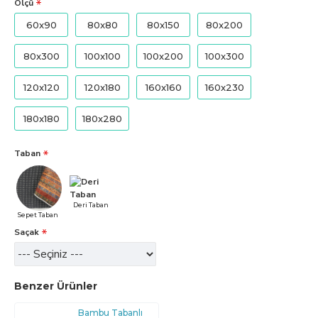
Ölçü
60x90
80x80
80x150
80x200
80x300
100x100
100x200
100x300
120x120
120x180
160x160
160x230
180x180
180x280
Taban
Deri Taban
Sepet Taban
Saçak
Benzer Ürünler
Bambu Tabanlı