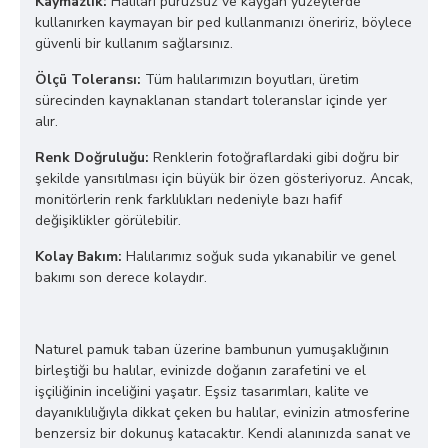
Kaymazlık:
Halıları pürüzsüz ve kaygan yüzeylerde
kullanırken kaymayan bir ped kullanmanızı öneririz, böylece
güvenli bir kullanım sağlarsınız.
Ölçü Toleransı:
Tüm halılarımızın boyutları, üretim
sürecinden kaynaklanan standart toleranslar içinde yer
alır.
Renk Doğruluğu:
Renklerin fotoğraflardaki gibi doğru bir
şekilde yansıtılması için büyük bir özen gösteriyoruz. Ancak,
monitörlerin renk farklılıkları nedeniyle bazı hafif
değişiklikler görülebilir.
Kolay Bakım:
Halılarımız soğuk suda yıkanabilir ve genel
bakımı son derece kolaydır.
Naturel pamuk taban üzerine bambunun yumuşaklığının
birleştiği bu halılar, evinizde doğanın zarafetini ve el
işçiliğinin inceliğini yaşatır. Eşsiz tasarımları, kalite ve
dayanıklılığıyla dikkat çeken bu halılar, evinizin atmosferine
benzersiz bir dokunuş katacaktır. Kendi alanınızda sanat ve